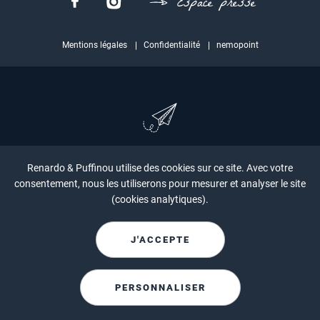
Espace presse
Mentions légales
Confidentialité
nemopoint
Abonnez-vous à notre newsletter !
Renardo & Puffinou utilise des cookies sur ce site. Avec votre
consentement, nous les utiliserons pour mesurer et analyser le site
Pour être informé des aventures de Renardo & Puffinou,
(cookies analytiques).
abonnez-vous à notre newsletter en cliquant sur le bouton
ci-dessous !
J'ACCEPTE
JE M'INSCRIS
PERSONNALISER